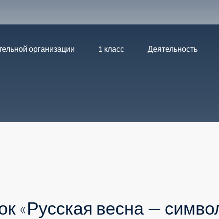
тельной организации
1 класс
Деятельность
ок «Русская весна — симво