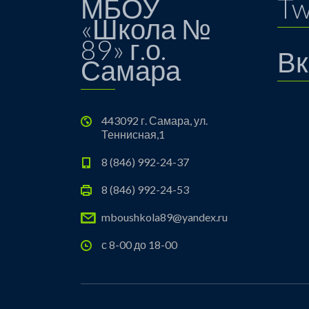
МБОУ
Tw
«Школа №
89» г.о.
Вк
Самара
443092 г. Самара, ул.
Теннисная,1
8 (846) 992-24-37
8 (846) 992-24-53
mboushkola89@yandex.ru
с 8-00 до 18-00