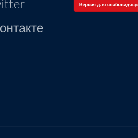
itter
Версия для слабовидящ
онтакте