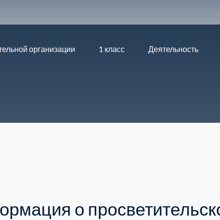
тельной организации
1 класс
Деятельность
мация о просветительско