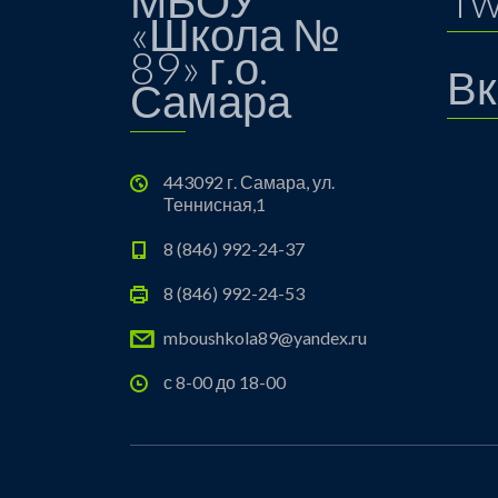
МБОУ
Tw
«Школа №
89» г.о.
Вк
Самара
443092 г. Самара, ул.
Теннисная,1
8 (846) 992-24-37
8 (846) 992-24-53
mboushkola89@yandex.ru
с 8-00 до 18-00