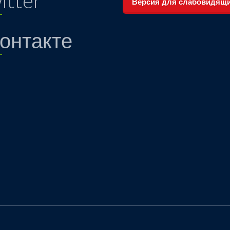
itter
Версия для слабовидящ
онтакте