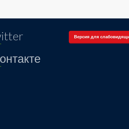
itter
Версия для слабовидящ
онтакте