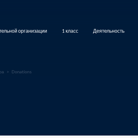
тельной организации
1 класс
Деятельность
ра
>
Donations