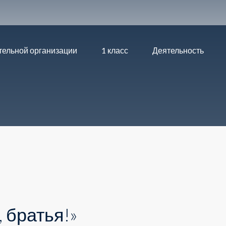
тельной организации
1 класс
Деятельность
 братья!»