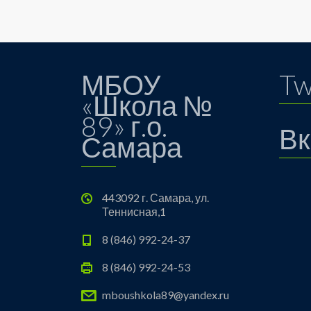
МБОУ
Tw
«Школа №
89» г.о.
Вк
Самара
443092 г. Самара, ул.
Теннисная,1
8 (846) 992-24-37
8 (846) 992-24-53
mboushkola89@yandex.ru