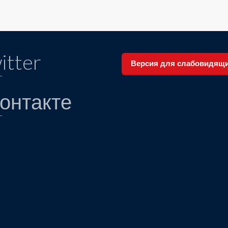
itter
Версия для слабовидящ
онтакте